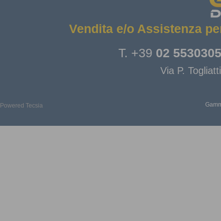
Vendita e/o Assistenza pe
T. +39
02 553030
Via P. Toglia
Gamma
Powered Tecsia